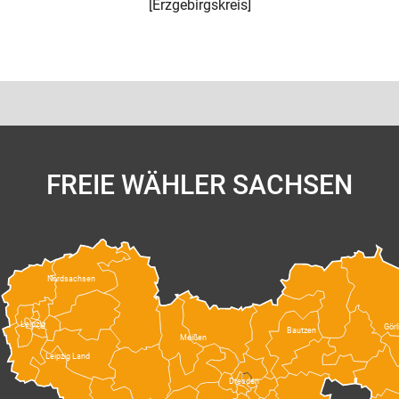
[
Erzgebirgskreis
]
FREIE WÄHLER SACHSEN
Nordsachsen
Leipzig
Görl
Bautzen
Meißen
Leipzig Land
Dresden