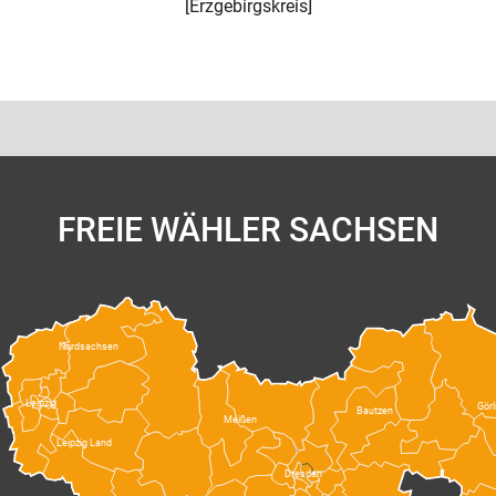
[
Erzgebirgskreis
]
FREIE WÄHLER SACHSEN
Nordsachsen
Leipzig
Görl
Bautzen
Meißen
Leipzig Land
Dresden