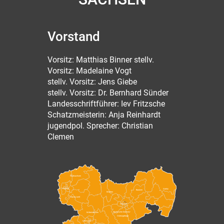
Vorstand
Vorsitz: Matthias Binner stellv.
Vorsitz: Madelaine Vogt
stellv. Vorsitz: Jens Giebe
stellv. Vorsitz: Dr. Bernhard Sünder
Landesschriftführer: Iev Fritzsche
Schatzmeisterin: Anja Reinhardt
jugendpol. Sprecher: Christian
Clemen
Nordsachsen
Leipzig
Görlitz
Bautzen
Meißen
Leipzig Land
Dresden
Sächsische Schweiz-
Mittelsachsen
Osterzgebirge
Chemnitz