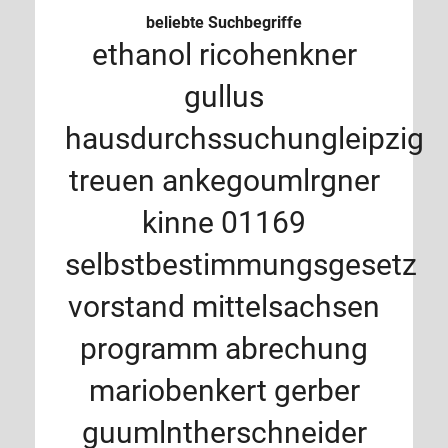
beliebte Suchbegriffe
ethanol
ricohenkner
gullus
hausdurchssuchungleipzig
treuen
ankegoumlrgner
kinne
01169
selbstbestimmungsgesetz
vorstand
mittelsachsen
programm
abrechung
mariobenkert
gerber
guumlntherschneider