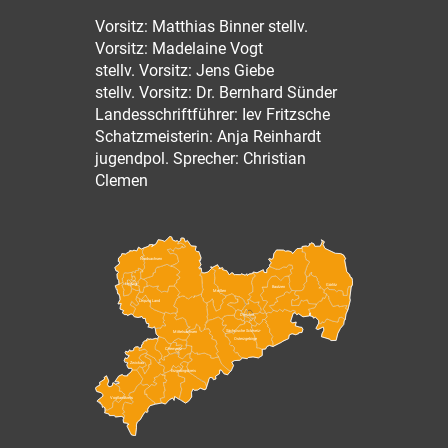
Vorsitz: Matthias Binner stellv.
Vorsitz: Madelaine Vogt
stellv. Vorsitz: Jens Giebe
stellv. Vorsitz: Dr. Bernhard Sünder
Landesschriftführer: Iev Fritzsche
Schatzmeisterin: Anja Reinhardt
jugendpol. Sprecher: Christian
Clemen
Nordsachsen
Leipzig
Görlitz
Bautzen
Meißen
Leipzig Land
Dresden
Sächsische Schweiz-
Mittelsachsen
Osterzgebirge
Chemnitz
Zwickau
Erzgebirgskreis
Vogtlandkreis